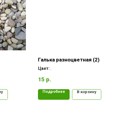
Галька разноцветная (2)
Цвет:
Форма:
15
р.
Месторождение:
Подробнее
ну
В корзину