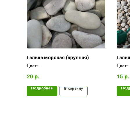
Галька морская (крупная)
Гальк
Цвет:
Цвет:
Форма:
Форма
20
р.
15
р.
Месторождение:
Место
Подробнее
Под
В корзину