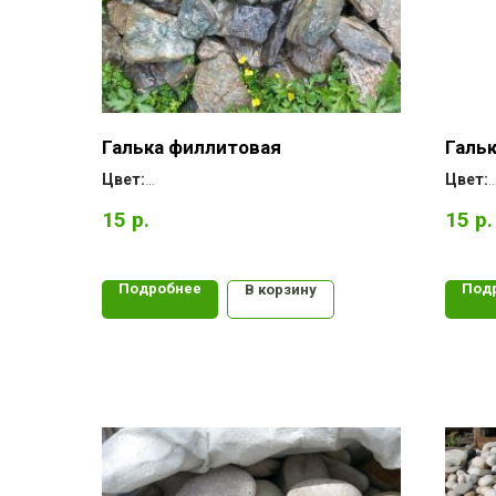
Галька филлитовая
Галь
Цвет:
Цвет:
Форма:
Форма
15
р.
15
р.
Месторождение:
Место
Подробнее
Под
В корзину