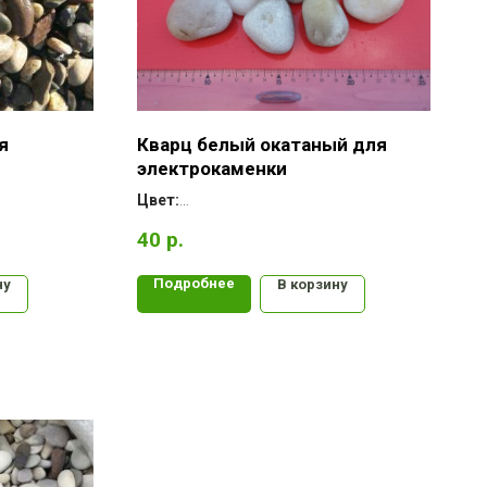
я
Кварц белый окатаный для
электрокаменки
Цвет:
Форма:
40
р.
Месторождение:
Подробнее
ну
В корзину