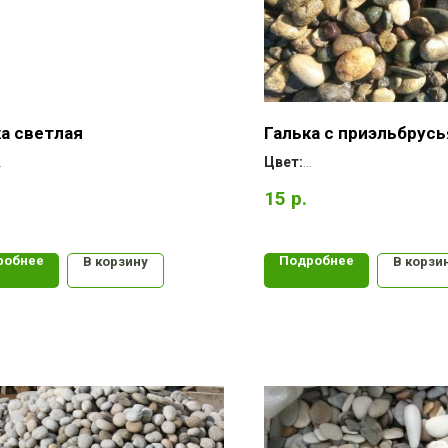
ка светлая
Галька с приэльбрусь
Цвет:
:
Форма:
15
р.
рождение:
Месторождение:
робнее
Подробнее
В корзину
В корзи