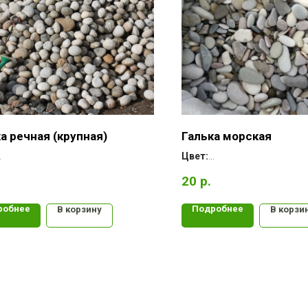
а речная (крупная)
Галька морская
Цвет:
:
Форма:
20
р.
рождение:
Месторождение:
робнее
Подробнее
В корзину
В корзи