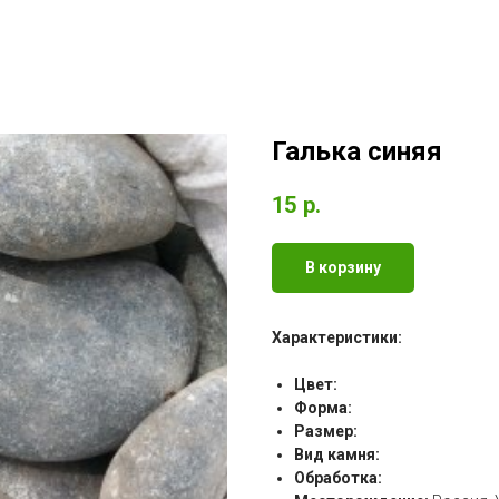
Галька синяя
15
р.
В корзину
Характеристики:
Цвет:
Форма:
Размер:
Вид камня:
Обработка: