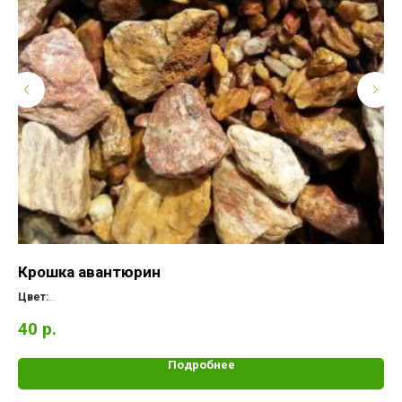
Крошка авантюрин
К
Цвет:
Цв
Фракция:
Фр
40
р.
1
Обработка:
Об
Подробнее